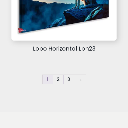
Lobo Horizontal Lbh23
1
2
3
→