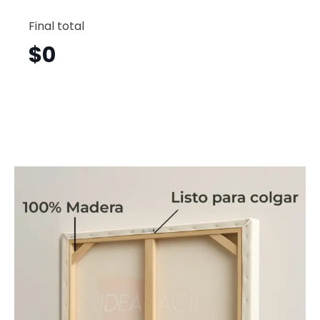
Lobo
Horizont
Final total
Lbh13
cantid
$
0