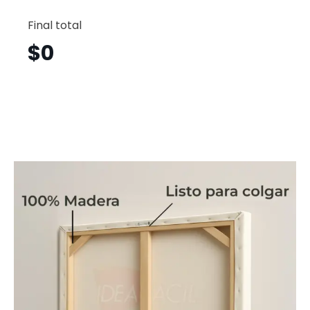
Lobo
Horizont
Final total
Lbh20
cantid
$
0