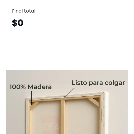
Lobo
Horizont
Final total
Lbh17
cantid
$
0