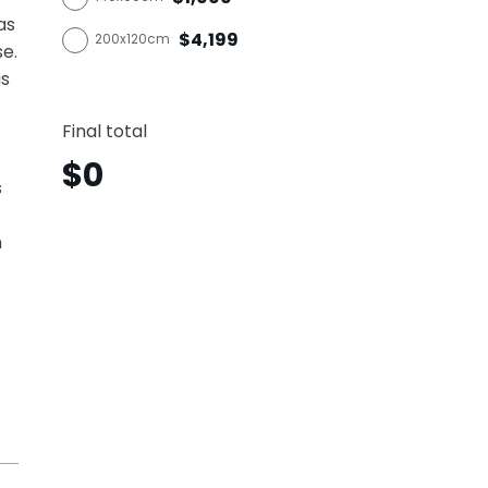
as
$4,199
200x120cm
se.
as
Lobo
Horizo
Final total
Lbh14
canti
$
0
s
n