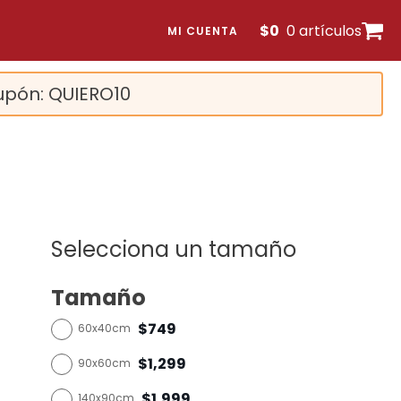
$
0
0 artículos
MI CUENTA
upón: QUIERO10
Selecciona un tamaño
Tamaño
$749
60x40cm
$1,299
90x60cm
$1,999
140x90cm