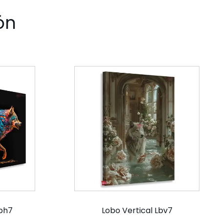
ón
Lbh7
Lobo Vertical Lbv7