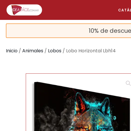
CATÁ
10% de descue
Inicio
/
Animales
/
Lobos
/ Lobo Horizontal Lbh14
🔍