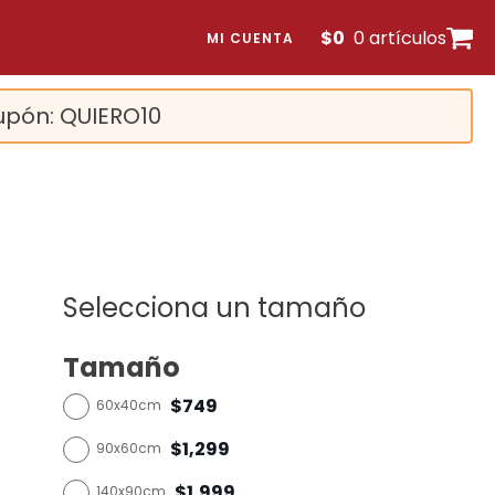
$
0
0 artículos
MI CUENTA
upón: QUIERO10
Selecciona un tamaño
Tamaño
$749
60x40cm
$1,299
90x60cm
$1,999
140x90cm