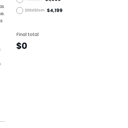
as
$4,199
200x120cm
se.
as
Lobo
Horizo
Final total
Lbh21
canti
$
0
s
n