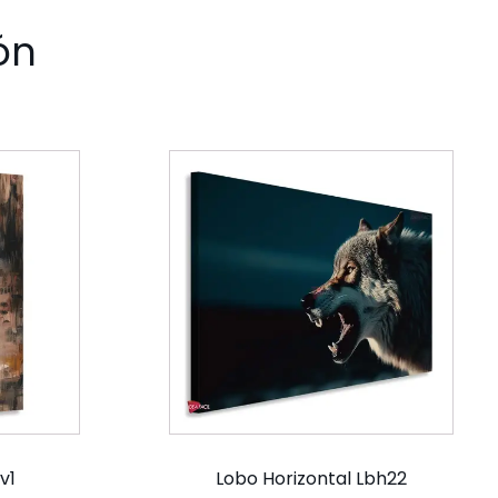
ón
v1
Lobo Horizontal Lbh22