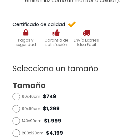
emiten luz como un monitor o celular).
Certificado de calidad
Pagos y
Garantía de
Envío Express
seguridad
satisfación
Idea Fácil
Selecciona un tamaño
Tamaño
$749
60x40cm
$1,299
90x60cm
$1,999
140x90cm
$4,199
200x120cm