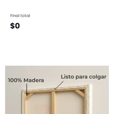
Jivieri
Vertical
Final total
Jvv44
cantid
$
0