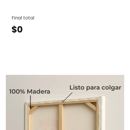
Jivieri
Vertical
Final total
Jvv42
cantid
$
0