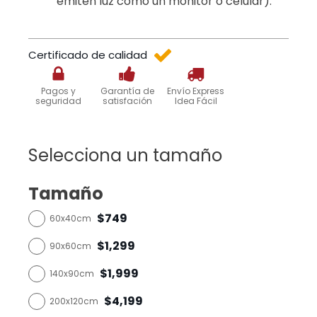
emiten luz como un monitor o celular).
Certificado de calidad
Pagos y
Garantía de
Envío Express
seguridad
satisfación
Idea Fácil
Selecciona un tamaño
Tamaño
$749
60x40cm
$1,299
90x60cm
$1,999
140x90cm
$4,199
200x120cm