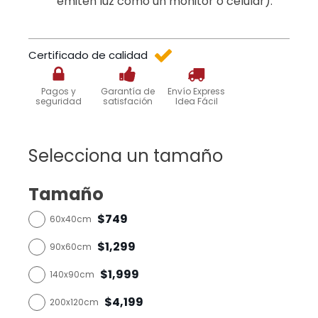
emiten luz como un monitor o celular).
Certificado de calidad
Pagos y
Garantía de
Envío Express
seguridad
satisfación
Idea Fácil
Selecciona un tamaño
Tamaño
$749
60x40cm
$1,299
90x60cm
$1,999
140x90cm
$4,199
200x120cm