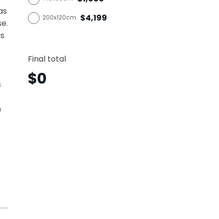
as
$4,199
200x120cm
se.
as
Solda
Vertica
Final total
Sdv9
canti
$
0
s
n