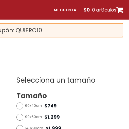
$
0
0 artículos
MI CUENTA
upón: QUIERO10
Selecciona un tamaño
Tamaño
$749
60x40cm
$1,299
90x60cm
$1,999
140x90cm