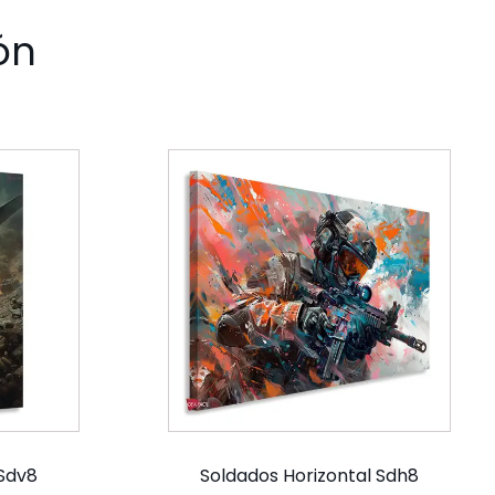
ón
 Sdv8
Soldados Horizontal Sdh8