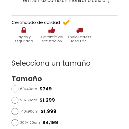
emiten luz como un monitor o celular).
Certificado de calidad
Pagos y
Garantía de
Envío Express
seguridad
satisfación
Idea Fácil
Selecciona un tamaño
Tamaño
$749
60x40cm
$1,299
90x60cm
$1,999
140x90cm
$4,199
200x120cm