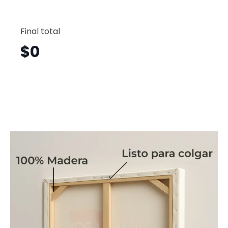
Soldad
Vertical
Final total
Sdv7
cantid
$
0