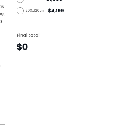
as
$4,199
200x120cm
se.
as
Solda
Horizo
Final total
Sdh25
canti
$
0
s
n