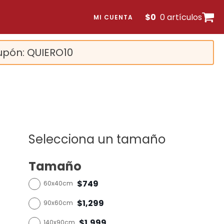
$
0
0 artículos
MI CUENTA
upón: QUIERO10
Selecciona un tamaño
Tamaño
$749
60x40cm
$1,299
90x60cm
$1,999
140x90cm