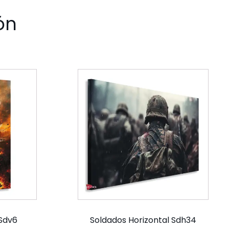
ón
 Sdv6
Soldados Horizontal Sdh34