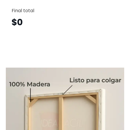
Osos
Horizont
Final total
Osh14
cantid
$
0