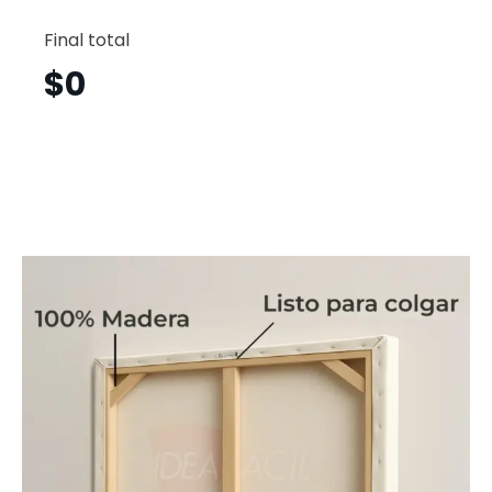
Osos
Horizont
Final total
Osh3
cantid
$
0