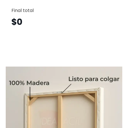
León
Vertical
Final total
Lnv14
cantid
$
0