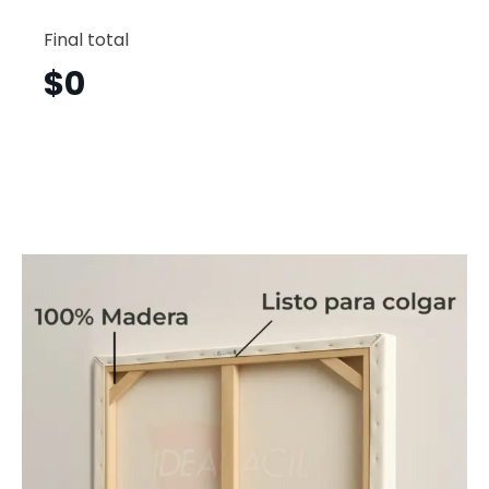
León
Vertical
Final total
Lnv4
cantid
$
0