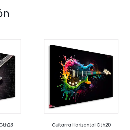
ón
 Gth23
Guitarra Horizontal Gth20