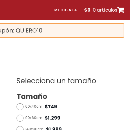
$
0
0 artículos
MI CUENTA
upón: QUIERO10
Selecciona un tamaño
Tamaño
$749
60x40cm
$1,299
90x60cm
$1,999
140x90cm