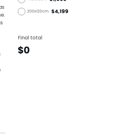
as
$4,199
200x120cm
se.
as
Guitar
Horizo
Final total
Gth22
canti
$
0
s
n