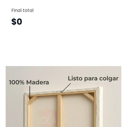
Guitarr
Horizont
Final total
Gth15
cantid
$
0