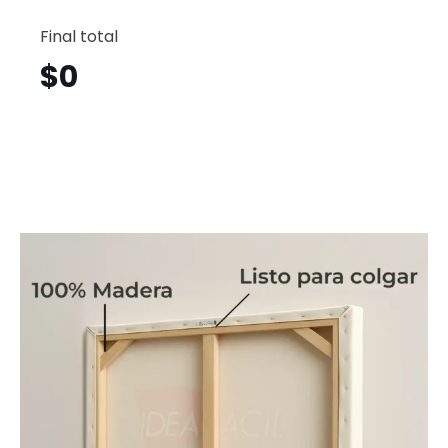
Guitarr
Vertical
Final total
Gtv4
cantid
$
0