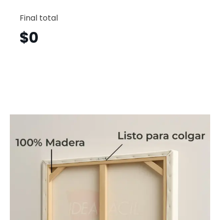
Girly
Horizont
Final total
Gyh31
cantid
$
0