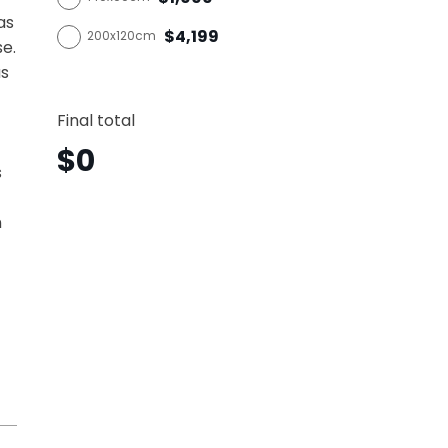
as
$4,199
200x120cm
se.
as
Girly
Horizo
Final total
Gyh52
canti
$
0
s
n