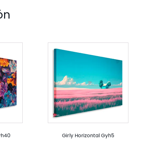
ón
Gyh40
Girly Horizontal Gyh5