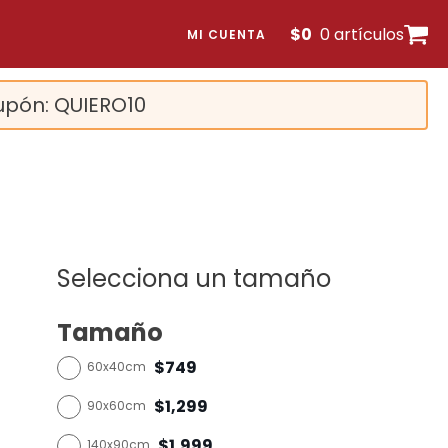
$
0
0 artículos
MI CUENTA
upón: QUIERO10
Selecciona un tamaño
Tamaño
$749
60x40cm
$1,299
90x60cm
$1,999
140x90cm