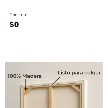
Flamin
Horizont
Final total
Fgh4
cantid
$
0