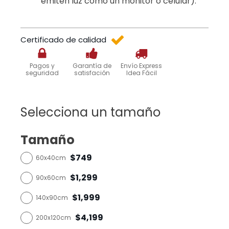
emiten luz como un monitor o celular).
Certificado de calidad
Pagos y
Garantía de
Envío Express
seguridad
satisfación
Idea Fácil
Selecciona un tamaño
Tamaño
$749
60x40cm
$1,299
90x60cm
$1,999
140x90cm
$4,199
200x120cm