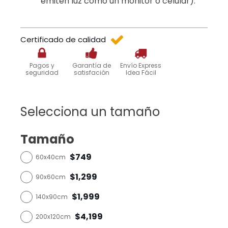
emiten luz como un monitor o celular).
Certificado de calidad
Pagos y
Garantía de
Envío Express
seguridad
satisfación
Idea Fácil
Selecciona un tamaño
Tamaño
$749
60x40cm
$1,299
90x60cm
$1,999
140x90cm
$4,199
200x120cm