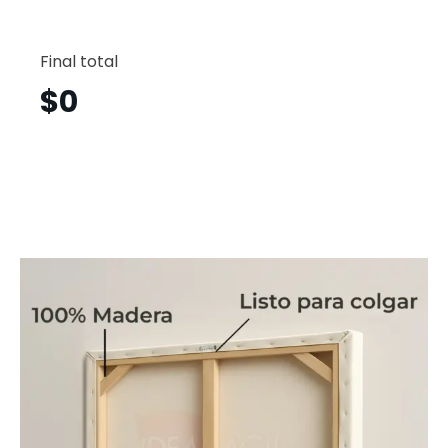
Flamin
Horizont
Final total
Fgh3
cantid
$
0