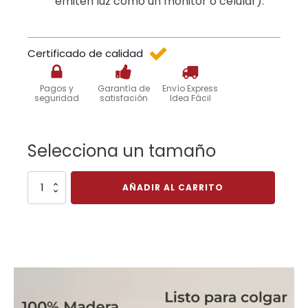
emiten luz como un monitor o celular).
Certificado de calidad
Pagos y
Garantía de
Envío Express
seguridad
satisfación
Idea Fácil
Selecciona un tamaño
Flamingos
AÑADIR AL CARRITO
Horizontal
Fgh2
cantidad