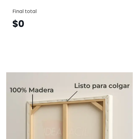
Dubái
Horizont
Final total
Dbh5
cantid
$
0