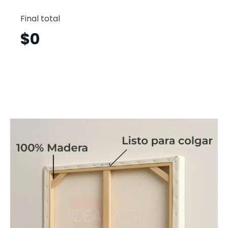
Dubái
Horizont
Final total
Dbh1
cantid
$
0