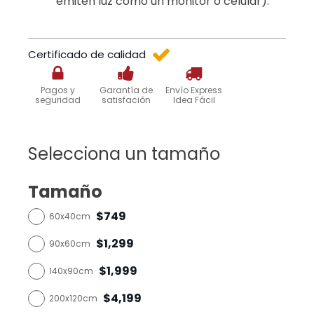
emiten luz como un monitor o celular).
Certificado de calidad
Pagos y
Garantía de
Envío Express
seguridad
satisfación
Idea Fácil
Selecciona un tamaño
Tamaño
$749
60x40cm
$1,299
90x60cm
$1,999
140x90cm
$4,199
200x120cm