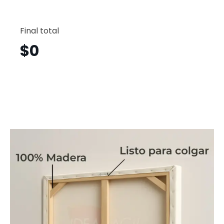
Ciudad
de
Final total
México
Vertical
$
0
Cmv5
cantid