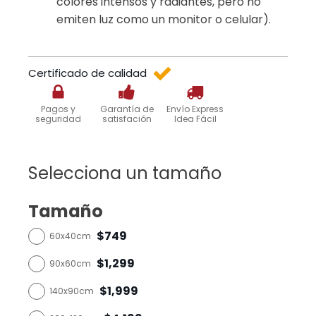
colores intensos y radiantes, pero no
emiten luz como un monitor o celular).
Certificado de calidad
Pagos y
Garantía de
Envío Express
seguridad
satisfación
Idea Fácil
Selecciona un tamaño
Tamaño
$749
60x40cm
$1,299
90x60cm
$1,999
140x90cm