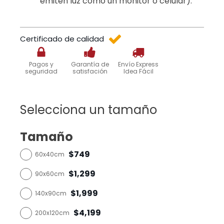
emiten luz como un monitor o celular).
Certificado de calidad
Pagos y
Garantía de
Envío Express
seguridad
satisfación
Idea Fácil
Selecciona un tamaño
Tamaño
$749
60x40cm
$1,299
90x60cm
$1,999
140x90cm
$4,199
200x120cm