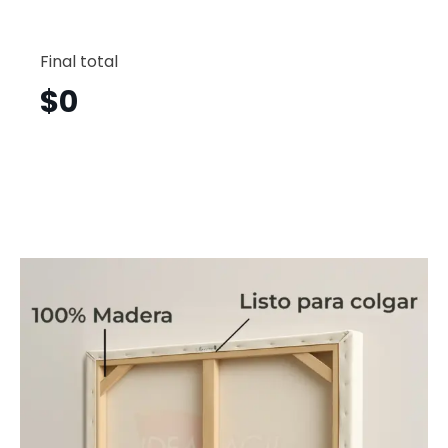
Árbol
Horizont
Final total
Arh51
cantid
$
0