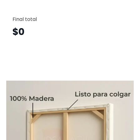
Árbol
Horizont
Final total
Arh69
cantid
$
0