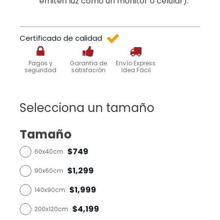
emiten luz como un monitor o celular).
Certificado de calidad
Pagos y
Garantía de
Envío Express
seguridad
satisfación
Idea Fácil
Selecciona un tamaño
Tamaño
$749
60x40cm
$1,299
90x60cm
$1,999
140x90cm
$4,199
200x120cm