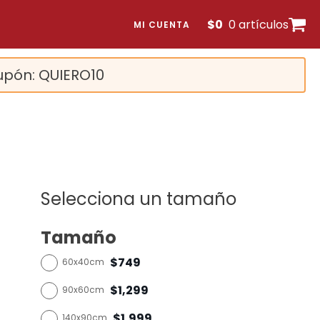
$
0
0 artículos
MI CUENTA
upón: QUIERO10
Selecciona un tamaño
Tamaño
$749
60x40cm
$1,299
90x60cm
$1,999
140x90cm