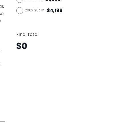
as
$4,199
200x120cm
se.
as
Vinta
Horizo
Final total
Vgh31
canti
$
0
s
n