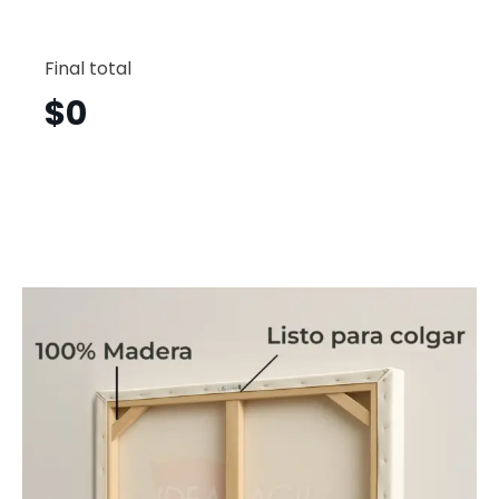
Vintage
Horizont
Final total
Vgh26
cantid
$
0