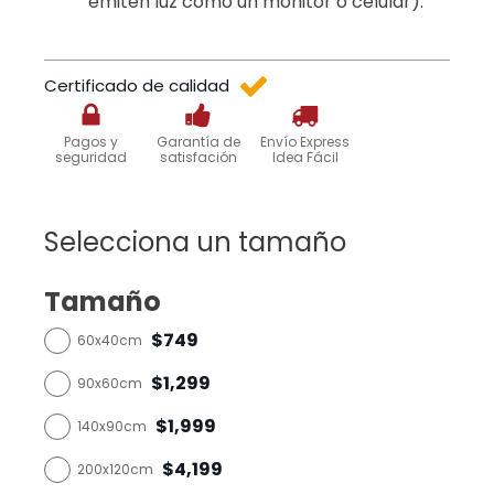
emiten luz como un monitor o celular).
Certificado de calidad
Pagos y
Garantía de
Envío Express
seguridad
satisfación
Idea Fácil
Selecciona un tamaño
Tamaño
$749
60x40cm
$1,299
90x60cm
$1,999
140x90cm
$4,199
200x120cm