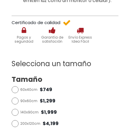
emiten luz como un monitor o celular).
Certificado de calidad
Pagos y
Garantía de
Envío Express
seguridad
satisfación
Idea Fácil
Selecciona un tamaño
Tamaño
$749
60x40cm
$1,299
90x60cm
$1,999
140x90cm
$4,199
200x120cm