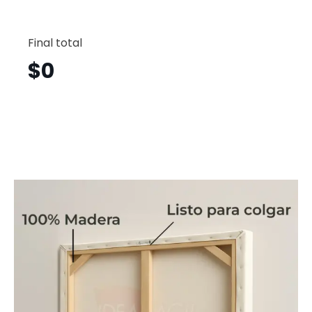
Vintage
Horizont
Final total
Vgh13
cantid
$
0