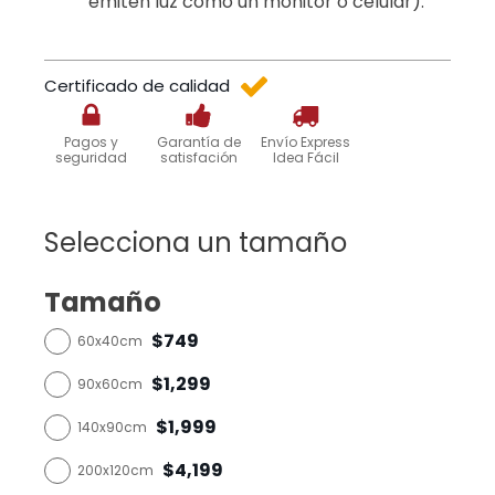
emiten luz como un monitor o celular).
Certificado de calidad
Pagos y
Garantía de
Envío Express
seguridad
satisfación
Idea Fácil
Selecciona un tamaño
Tamaño
$749
60x40cm
$1,299
90x60cm
$1,999
140x90cm
$4,199
200x120cm