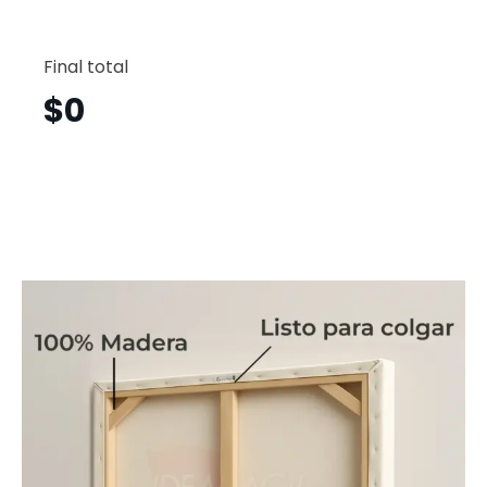
Vincent
Vertical
Final total
Vnv4
cantid
$
0