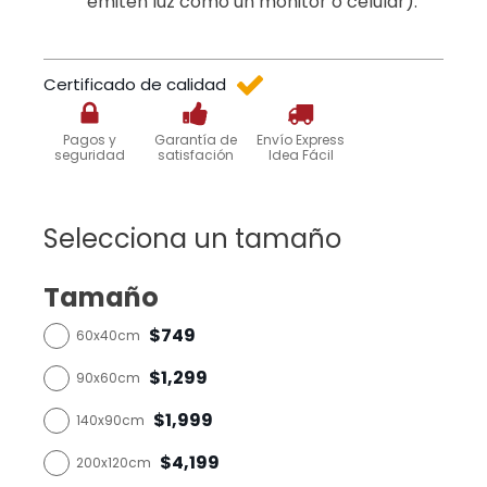
emiten luz como un monitor o celular).
Certificado de calidad
Pagos y
Garantía de
Envío Express
seguridad
satisfación
Idea Fácil
Selecciona un tamaño
Tamaño
$749
60x40cm
$1,299
90x60cm
$1,999
140x90cm
$4,199
200x120cm