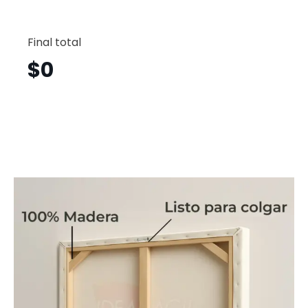
Vincent
Vertical
Final total
Vnv26
cantid
$
0