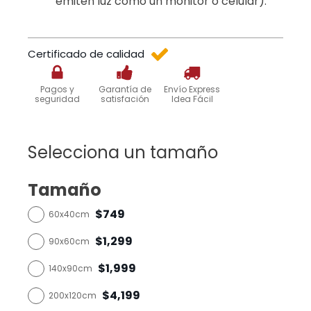
emiten luz como un monitor o celular).
Certificado de calidad
Pagos y
Garantía de
Envío Express
seguridad
satisfación
Idea Fácil
Selecciona un tamaño
Tamaño
$749
60x40cm
$1,299
90x60cm
$1,999
140x90cm
$4,199
200x120cm