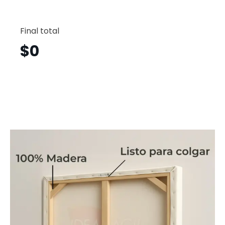
Tulipan
Flores
Final total
Horizont
Tfh3
$
0
cantid