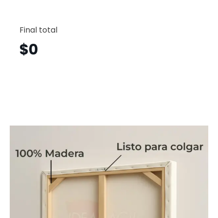
Trenes
Horizont
Final total
Tnh26
cantid
$
0