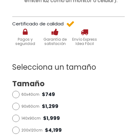
emiten luz como un monitor o celular).
Certificado de calidad
Pagos y
Garantía de
Envío Express
seguridad
satisfación
Idea Fácil
Selecciona un tamaño
Tamaño
$749
60x40cm
$1,299
90x60cm
$1,999
140x90cm
$4,199
200x120cm