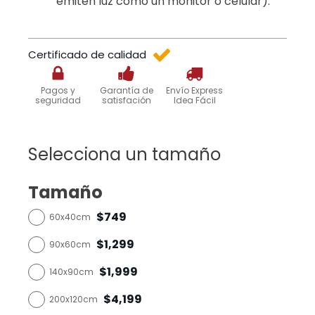
emiten luz como un monitor o celular).
Certificado de calidad
Pagos y
Garantía de
Envío Express
seguridad
satisfación
Idea Fácil
Selecciona un tamaño
Tamaño
$749
60x40cm
$1,299
90x60cm
$1,999
140x90cm
$4,199
200x120cm