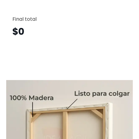
Trenes
Horizont
Final total
Tnh1
cantid
$
0