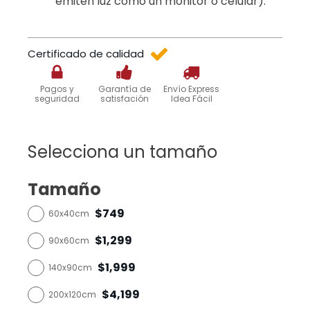
emiten luz como un monitor o celular).
Certificado de calidad
Pagos y
Garantía de
Envío Express
seguridad
satisfación
Idea Fácil
Selecciona un tamaño
Tamaño
$749
60x40cm
$1,299
90x60cm
$1,999
140x90cm
$4,199
200x120cm