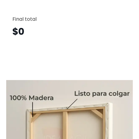
Tiburón
Horizont
Final total
Trh5
cantid
$
0