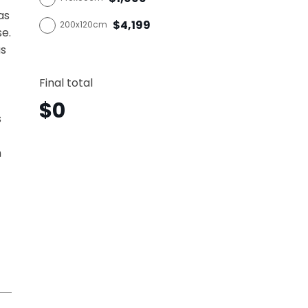
as
$4,199
200x120cm
se.
as
Tecno
Horizo
Final total
Tch7
canti
$
0
s
n