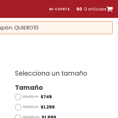
$
0
0 artículos
MI CUENTA
upón: QUIERO10
Selecciona un tamaño
Tamaño
$749
60x40cm
$1,299
90x60cm
$1,999
140x90cm