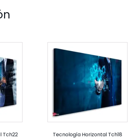
ón
l Tch22
Tecnología Horizontal Tch18