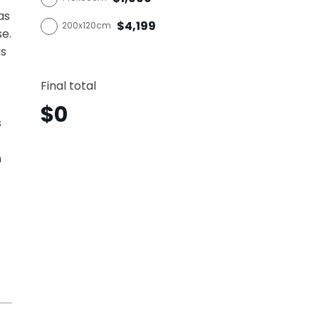
as
$4,199
200x120cm
se.
as
Sydne
Horizo
Final total
Syh4
canti
$
0
s
n