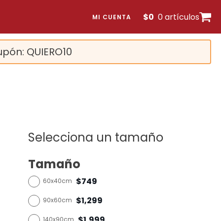
$
0
0 artículos
MI CUENTA
upón: QUIERO10
Selecciona un tamaño
Tamaño
$749
60x40cm
$1,299
90x60cm
$1,999
140x90cm