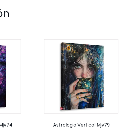
ón
 Mjv74
Astrologia Vertical Mjv79