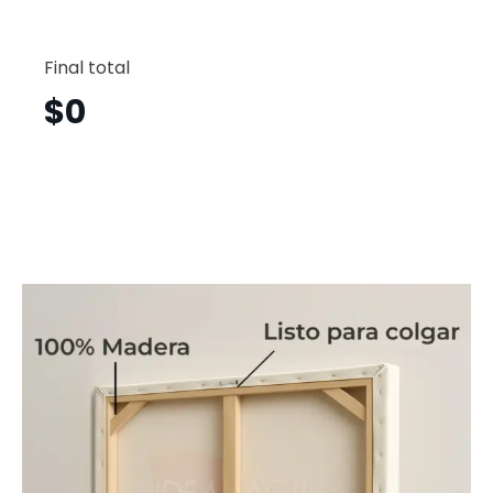
Soldad
Horizont
Final total
Sdh26
cantid
$
0