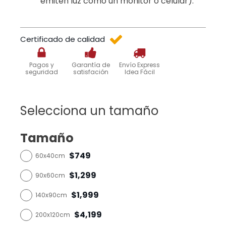
emiten luz como un monitor o celular).
Certificado de calidad
Pagos y
Garantía de
Envío Express
seguridad
satisfación
Idea Fácil
Selecciona un tamaño
Tamaño
$749
60x40cm
$1,299
90x60cm
$1,999
140x90cm
$4,199
200x120cm