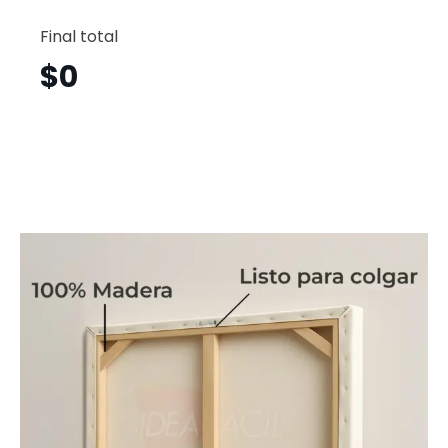
Piano
Horizont
Final total
Pjh30
cantid
$
0