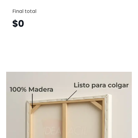
Aves
Horizont
Final total
Pjh3
cantid
$
0