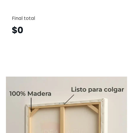
Nueva
York
Final total
Horizont
Nyh32
$
0
cantid