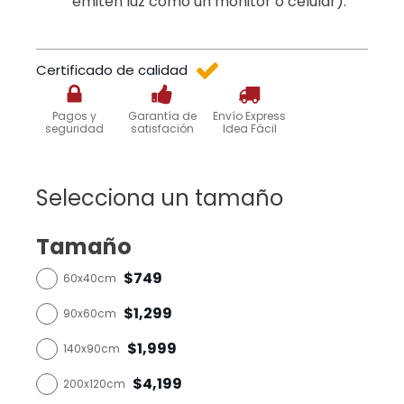
emiten luz como un monitor o celular).
Certificado de calidad
Pagos y
Garantía de
Envío Express
seguridad
satisfación
Idea Fácil
Selecciona un tamaño
Tamaño
$749
60x40cm
$1,299
90x60cm
$1,999
140x90cm
$4,199
200x120cm