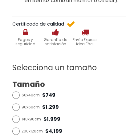
emiten luz como un monitor o celular).
Certificado de calidad
Pagos y
Garantía de
Envío Express
seguridad
satisfación
Idea Fácil
Selecciona un tamaño
Tamaño
$749
60x40cm
$1,299
90x60cm
$1,999
140x90cm
$4,199
200x120cm