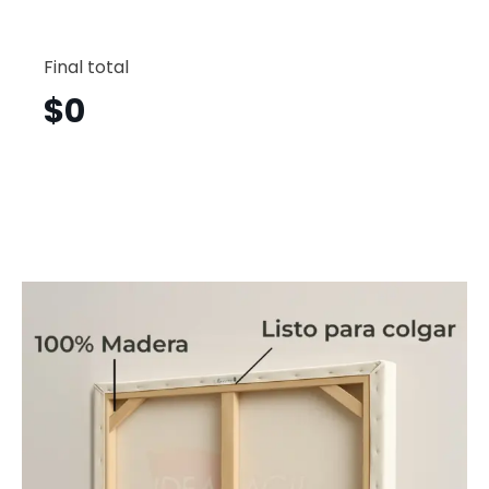
Maripo
Vertical
Final total
Mjv234
cantid
$
0