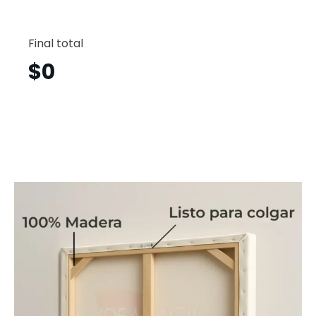
Maripo
Horizont
Final total
Mrh25
cantid
$
0