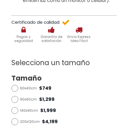
emiten luz como un monitor o celular).
Certificado de calidad
Pagos y
Garantía de
Envío Express
seguridad
satisfación
Idea Fácil
Selecciona un tamaño
Tamaño
$749
60x40cm
$1,299
90x60cm
$1,999
140x90cm
$4,199
200x120cm