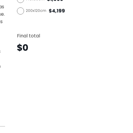
as
$4,199
200x120cm
se.
as
Marip
Horizo
Final total
Mrh23
canti
$
0
s
n