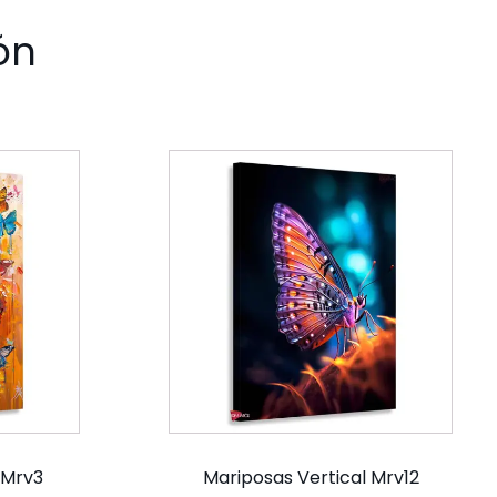
ón
 Mrv3
Mariposas Vertical Mrv12