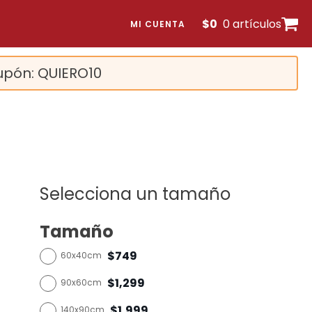
$
0
0 artículos
MI CUENTA
upón: QUIERO10
Selecciona un tamaño
Tamaño
$749
60x40cm
$1,299
90x60cm
$1,999
140x90cm