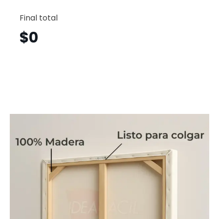
Mapa
Horizont
Final total
Mph19
cantid
$
0