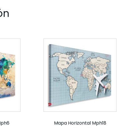
ón
Mph6
Mapa Horizontal Mph18