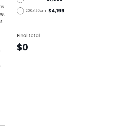
as
$4,199
200x120cm
se.
as
Mapa
Horizo
Final total
Mph14
canti
$
0
s
n