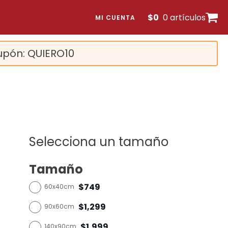
$
0
0 artículos
MI CUENTA
upón: QUIERO10
Selecciona un tamaño
Tamaño
$749
60x40cm
$1,299
90x60cm
$1,999
140x90cm